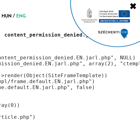
✖
HUN
ENG
, content_permission_denied.jarl
ontent_permission_denied.EN.jarl.php", NULL)
mission_denied.EN.jarl.php", array(2), "ctemp
->render(Object(SiteFrameTemplate))
mpl/frame.default.EN.jarl.php")
me.default.EN.jarl.php", false)
ray(0))
rticle.php")