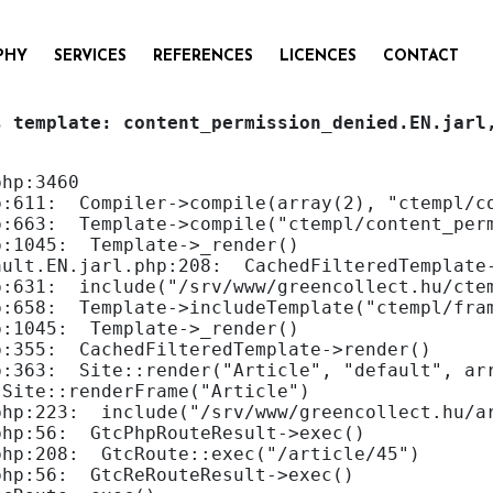
PHY
SERVICES
REFERENCES
LICENCES
CONTACT
s template: content_permission_denied.EN.jarl
hp:3460

p:611:
  Compiler->compile(array(2), "ctempl/c
p:663:
  Template->compile("ctempl/content_per
p:1045:
  Template->_render()
ault.EN.jarl.php:208:
  CachedFilteredTemplate
p:631:
  include("/srv/www/greencollect.hu/cte
p:658:
  Template->includeTemplate("ctempl/fra
p:1045:
  Template->_render()
p:355:
  CachedFilteredTemplate->render()
p:363:
  Site::render("Article", "default", ar
 Site::renderFrame("Article")
php:223:
  include("/srv/www/greencollect.hu/a
php:56:
  GtcPhpRouteResult->exec()
php:208:
  GtcRoute::exec("/article/45")
php:56:
  GtcReRouteResult->exec()