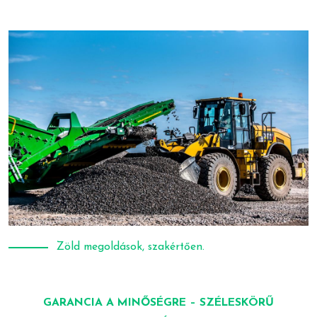
Zöld megoldások, szakértően.
GARANCIA A MINŐSÉGRE – SZÉLESKÖRŰ