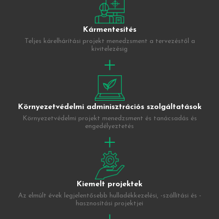
Kármentesítés
Teljes kárelhárítási projekt menedzsment a tervezéstől a
kivitelezésig
Környezetvédelmi adminisztrációs szolgáltatások
Környezetvédelmi projekt menedzsment és tanácsadás és
engedélyeztetés
Kiemelt projektek
Az elmúlt évek legjelentősebb hulladékkezelési, -szállítási és -
hasznosítási projektjei