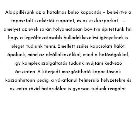
Alappillérünk az a hatalmas belső kapacitás – beleértve a
ENGEDÉLYEK
tapasztalt szakértői csapatot, és az eszközparkot –
amelyet az évek során folyamatosan bővítve építettünk fel,
KIADÓ
hogy a legváltozatosabb hulladékkezelési igényeknek is
eleget tudjunk tenni. Emellett széles kapcsolati hálót
ápolunk, mind az alvállalkozókkal, mind a hatóságokkal,
KAPCSOLAT
így komplex szolgáltatás tudunk nyújtani kedvező
árszinten. A kiterjedt mozgósítható kapacitásnak
HÍREK
köszönhetően pedig, a váratlanul felmerülő helyzetekre és
az extra rövid határidőkre is gyorsan tudunk reagálni.
HUN
ENG