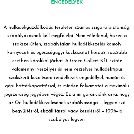
ENGEDÉLYEK
A hulladékgazdálkodás területén számos szigorú biztonsági
szabályozásnak kell megfelelni. Nem véletlenül, hiszen a
szakszerűtlen, szabálytalan hulladékkezelés komoly
környezeti és egészségügyi kockázatot hordoz, rosszabb
esetben károkkal járhat. A Green Collect Kft. szinte
valamennyi veszélyes és nem veszélyes hulladéktípus
szakszerű kezelésére rendelkezik engedéllyel, humán és
gépi háttérkapacitással, és minden folyamatot a maximális
jogszerűség jegyében végez. Ez a mi garanciánk arra, hogy
az Ön hulladékkezelésének szabályossága – legyen szó
begyűjtésről, elszállításról vagy kezelésről – 100%-ig
szabályos legyen.