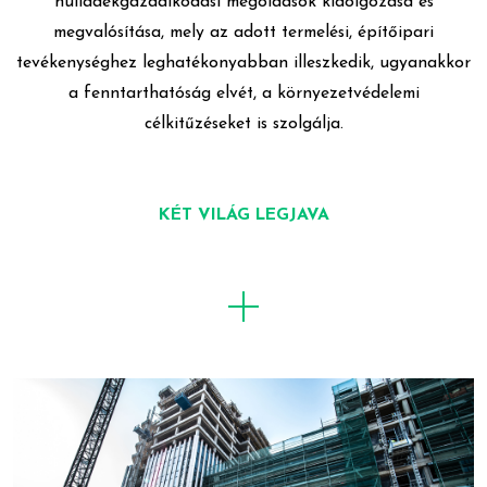
hulladékgazdálkodási megoldások kidolgozása és
megvalósítása, mely az adott termelési, építőipari
tevékenységhez leghatékonyabban illeszkedik, ugyanakkor
a fenntarthatóság elvét, a környezetvédelemi
célkitűzéseket is szolgálja.
KÉT VILÁG LEGJAVA