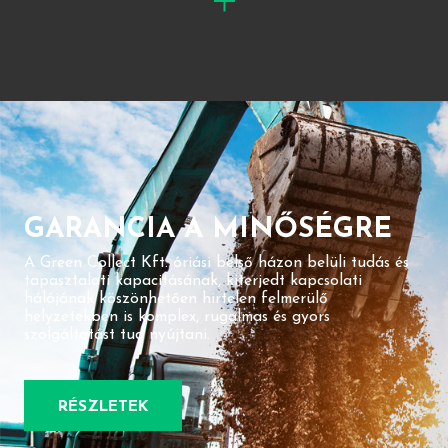
GARANCIA A MINŐSÉGRE
A Green Collect Kft. óriási belső házon belüli tudás és
tapasztalati kapacitásának, kiterjedt kapcsolati
hálójának köszönhetően hirtelen felmerülő
helyzetekben is komplex, rugalmas és gyors
szolgáltatást tud nyújtani.
RÉSZLETEK