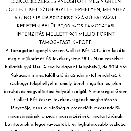
ESZKÖZBESZERZÉS VALÓSÍTOTT MEG A GREEN
COLLECT KFT. SZUHOGYI TELEPHELYÉN, MELYHEZ
A GINOP-1.2.1-16-2017-01090 SZÁMÚ PÁLYÁZAT
KERETEIN BELÜL 50,00 %-OS TÁMOGATÁSI
INTENZITÁS MELLETT 96,1 MILLIÓ FORINT
TÁMOGATÁST KAPOTT.
A Támogatást igénylő Green Collect Kft. 2012-ben kezdte
meg a működését, fő tevékenysége 3811 - Nem veszélyes
hulladék gyűjtése. A cég budapesti telephelyű, de 2014 óta
Kakucson is megtalálható és az idei évtől rendelkezik
szuhogyi telephellyel is, amely bérelt ingatlan és jelen
beruházás megvalósítási helyéül szolgál. A minőség a Green
Collect Kft. összes tevékenységének meghatározó
tényezője, azaz a minőség a potenciális megrendelők
megnyerésének, a piac megszerzésének, megtartásának,
bővítésének a legcélravezetőbb és leghatásosabb eszköze.