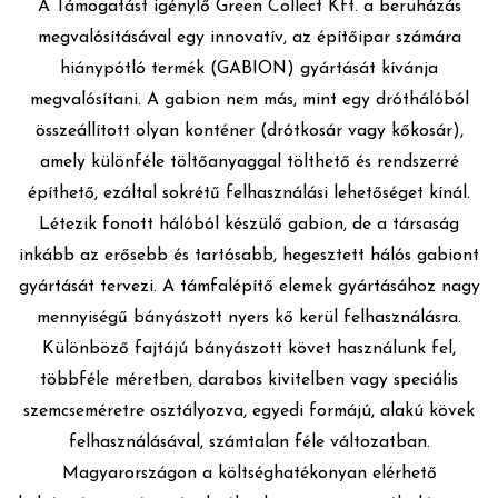
A Támogatást igénylő Green Collect Kft. a beruházás
megvalósításával egy innovatív, az építőipar számára
hiánypótló termék (GABION) gyártását kívánja
megvalósítani. A gabion nem más, mint egy dróthálóból
összeállított olyan konténer (drótkosár vagy kőkosár),
amely különféle töltőanyaggal tölthető és rendszerré
építhető, ezáltal sokrétű felhasználási lehetőséget kínál.
Létezik fonott hálóból készülő gabion, de a társaság
inkább az erősebb és tartósabb, hegesztett hálós gabiont
gyártását tervezi. A támfalépítő elemek gyártásához nagy
mennyiségű bányászott nyers kő kerül felhasználásra.
Különböző fajtájú bányászott követ használunk fel,
többféle méretben, darabos kivitelben vagy speciális
szemcseméretre osztályozva, egyedi formájú, alakú kövek
felhasználásával, számtalan féle változatban.
Magyarországon a költséghatékonyan elérhető