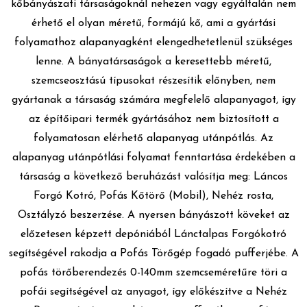
kőbányászati társaságoknál nehezen vagy egyáltalán nem
érhető el olyan méretű, formájú kő, ami a gyártási
folyamathoz alapanyagként elengedhetetlenül szükséges
lenne. A bányatársaságok a keresettebb méretű,
szemcseosztású típusokat részesítik előnyben, nem
FILOZÓFIA
gyártanak a társaság számára megfelelő alapanyagot, így
az építőipari termék gyártásához nem biztosított a
folyamatosan elérhető alapanyag utánpótlás. Az
SZOLGÁLTATÁSOK
alapanyag utánpótlási folyamat fenntartása érdekében a
társaság a következő beruházást valósítja meg: Láncos
REFERENCIÁK
Forgó Kotró, Pofás Kőtörő (Mobil), Nehéz rosta,
Osztályzó beszerzése. A nyersen bányászott köveket az
ENGEDÉLYEK
előzetesen képzett depóniából Lánctalpas Forgókotró
segítségével rakodja a Pofás Törőgép fogadó pufferjébe. A
pofás törőberendezés 0-140mm szemcseméretűre töri a
KIADÓ
pofái segítségével az anyagot, így előkészítve a Nehéz