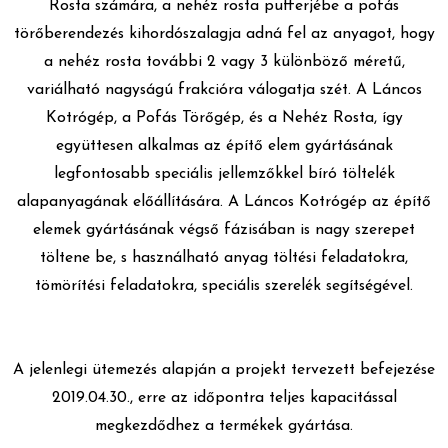
Rosta számára, a nehéz rosta pufferjébe a pofás
KAPCSOLAT
törőberendezés kihordószalagja adná fel az anyagot, hogy
a nehéz rosta további 2 vagy 3 különböző méretű,
variálható nagyságú frakcióra válogatja szét. A Láncos
HÍREK
Kotrógép, a Pofás Törőgép, és a Nehéz Rosta, így
együttesen alkalmas az építő elem gyártásának
HUN
ENG
legfontosabb speciális jellemzőkkel bíró töltelék
alapanyagának előállítására. A Láncos Kotrógép az építő
elemek gyártásának végső fázisában is nagy szerepet
töltene be, s használható anyag töltési feladatokra,
tömörítési feladatokra, speciális szerelék segítségével.
A jelenlegi ütemezés alapján a projekt tervezett befejezése
2019.04.30., erre az időpontra teljes kapacitással
megkezdődhez a termékek gyártása.